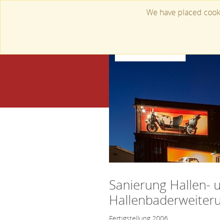
We have placed cooki
Sanierung Hallen- u
Hallenbaderweiteru
Fertigstellung 2006