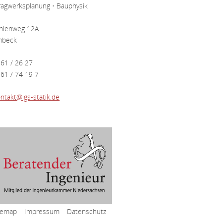
Tragwerksplanung • Bauphysik
hlenweg 12A
nbeck
5 61 / 26 27
 61 / 74 19 7
ntakt@igs-statik.de
temap
Impressum
Datenschutz