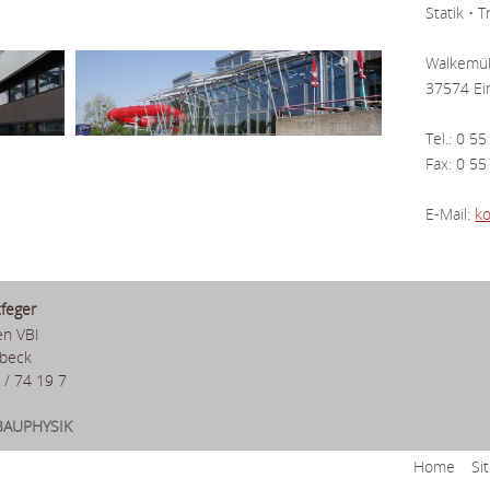
Statik • 
Walkemü
37574 Ei
Tel.: 0 5
Fax: 0 55
E-Mail:
ko
feger
en VBI
nbeck
1 / 74 19 7
BAUPHYSIK
Home
Si