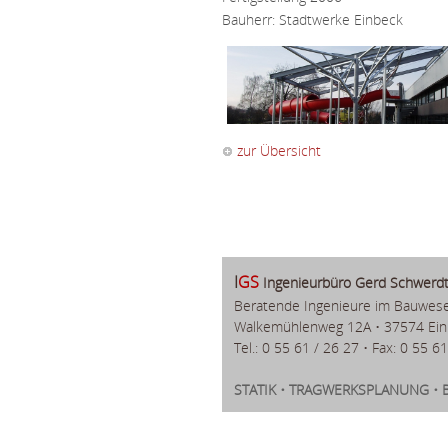
Bauherr: Stadtwerke Einbeck
zur Übersicht
I
GS
Ingenieurbüro Gerd Schwerdt
Beratende Ingenieure im Bauwes
Walkemühlenweg 12A • 37574 Ei
Tel.: 0 55 61 / 26 27 • Fax: 0 55 6
STATIK • TRAGWERKSPLANUNG • 