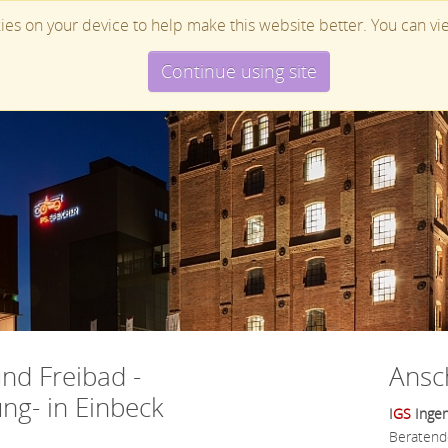
es on your device to help make this website better. You can v
Profil
Leistungen
Continue using site
Team
Planungsschwerpun
Aktuell
Chronik
Ausstattung
Realisi
nd Freibad -
Ansch
ng- in Einbeck
I
GS
Ingen
Beratend