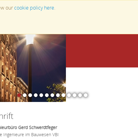
iew our
cookie policy here
.
Projekte
Kontakt
kte
e Projekte
erte Projekte
rift
ieurbüro Gerd Schwerdtfeger
e Ingenieure im Bauwesen VBI